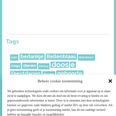
Tags
bedankje
Bellenblaas
auto
Brandweer
doosje
dieren
Chips
Disney
geboorte
Feestdagen
Frozen
geschenkverpakking
Beheer cookie toestemming
Juf
Kerst
leeftijd
meisje
knijpfruit
Mickey
Moederdag
We gebruiken technologieën zoals cookies om informatie over je apparaat op te slaan
en/of te raadplegen. We doen dit met als doel om de beste ervaring te bieden en om
muisjes
Nederland
Piraat
Paard
politie
gepersonaliseerde advertenties te tonen. Door in te stemmen met deze technologieën
Prikkers
roze
kunnen we gegevens zoals bladeren gedrag of unieke ID's op deze site verwerken. Als
Ridder
rozen
Prinsessen
je geen toestemming geeft of je toestemming intrekt, kan dit een nadelige invloed
ruitjes
smiley
Sterren
Schild
Social media
Sport
hebben op bepaalde functies en mogelijkheden.