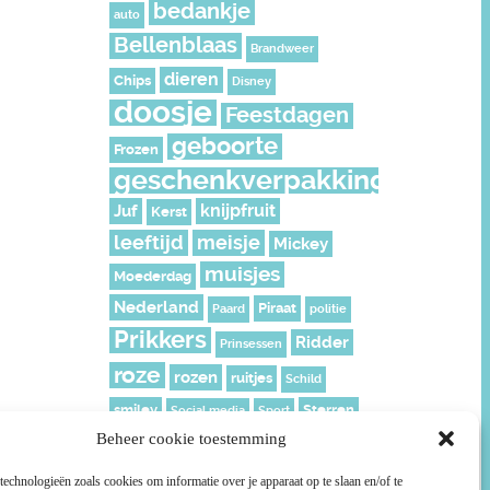
bedankje
auto
Bellenblaas
Brandweer
dieren
Chips
Disney
doosje
Feestdagen
geboorte
Frozen
geschenkverpakking
knijpfruit
Juf
Kerst
leeftijd
meisje
Mickey
muisjes
Moederdag
Nederland
Piraat
Paard
politie
Prikkers
Ridder
Prinsessen
roze
rozen
ruitjes
Schild
smiley
Sterren
Social media
Sport
Beheer cookie toestemming
Stoer
Superhelden
Super Mario
Surprise
echnologieën zoals cookies om informatie over je apparaat op te slaan en/of te