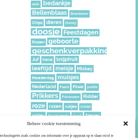
bedankje
auto
Bellenblaas
Brandweer
dieren
Chips
Disney
doosje
Feestdagen
geboorte
Frozen
geschenkverpakking
knijpfruit
Juf
Kerst
leeftijd
meisje
Mickey
muisjes
Moederdag
Nederland
Piraat
Paard
politie
Prikkers
Ridder
Prinsessen
roze
rozen
ruitjes
Schild
smiley
Sterren
Social media
Sport
Beheer cookie toestemming
Stoer
Superhelden
Super Mario
Surprise
echnologieën zoals cookies om informatie over je apparaat op te slaan en/of te