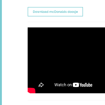
Download mcDonalds doosje