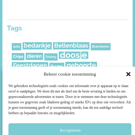
Tags
bedankje
Bellenblaas
auto
Brandweer
doosje
dieren
Chips
Disney
geboorte
Feestdagen
Frozen
geschenkverpakking
Beheer cookie toestemming
Juf
Kerst
leeftijd
meisje
knijpfruit
Mickey
Moederdag
We gebruiken technologieën zoals cookies om informatie over je apparaat op te slaan
en/of te raadplegen. We doen dit met als doel om de beste ervaring te bieden en om
muisjes
Nederland
Piraat
Paard
politie
gepersonaliseerde advertenties te tonen. Door in te stemmen met deze technologieën
Prikkers
roze
kunnen we gegevens zoals bladeren gedrag of unieke ID's op deze site verwerken. Als
Ridder
rozen
Prinsessen
je geen toestemming geeft of je toestemming intrekt, kan dit een nadelige invloed
ruitjes
smiley
Sterren
Schild
Social media
Sport
hebben op bepaalde functies en mogelijkheden.
Stoer
Superhelden
Super Mario
Surprise
taartpunt
voetbal
Accepteren
unicorn
Uil