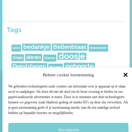
Tags
bedankje
Bellenblaas
auto
Brandweer
doosje
dieren
Chips
Disney
geboorte
Feestdagen
Frozen
geschenkverpakking
Beheer cookie toestemming
Juf
Kerst
leeftijd
meisje
knijpfruit
Mickey
Moederdag
We gebruiken technologieën zoals cookies om informatie over je apparaat op te slaan
en/of te raadplegen. We doen dit met als doel om de beste ervaring te bieden en om
muisjes
Nederland
Piraat
Paard
politie
gepersonaliseerde advertenties te tonen. Door in te stemmen met deze technologieën
Prikkers
roze
kunnen we gegevens zoals bladeren gedrag of unieke ID's op deze site verwerken. Als
Ridder
rozen
Prinsessen
je geen toestemming geeft of je toestemming intrekt, kan dit een nadelige invloed
ruitjes
smiley
Sterren
Schild
Social media
Sport
hebben op bepaalde functies en mogelijkheden.
Stoer
Superhelden
Super Mario
Surprise
taartpunt
voetbal
Accepteren
unicorn
Uil