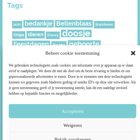
Tags
bedankje
Bellenblaas
auto
Brandweer
doosje
dieren
Chips
Disney
geboorte
Feestdagen
Frozen
geschenkverpakking
Beheer cookie toestemming
Juf
Kerst
leeftijd
meisje
knijpfruit
Mickey
Moederdag
We gebruiken technologieën zoals cookies om informatie over je apparaat op te slaan
en/of te raadplegen. We doen dit met als doel om de beste ervaring te bieden en om
muisjes
Nederland
Piraat
Paard
politie
gepersonaliseerde advertenties te tonen. Door in te stemmen met deze technologieën
Prikkers
roze
kunnen we gegevens zoals bladeren gedrag of unieke ID's op deze site verwerken. Als
Ridder
rozen
Prinsessen
je geen toestemming geeft of je toestemming intrekt, kan dit een nadelige invloed
ruitjes
smiley
Sterren
Schild
Social media
Sport
hebben op bepaalde functies en mogelijkheden.
Stoer
Superhelden
Super Mario
Surprise
taartpunt
voetbal
Accepteren
unicorn
Uil
Voetbalveld
Wikkels
Weigeren
Bekijk voorkeuren