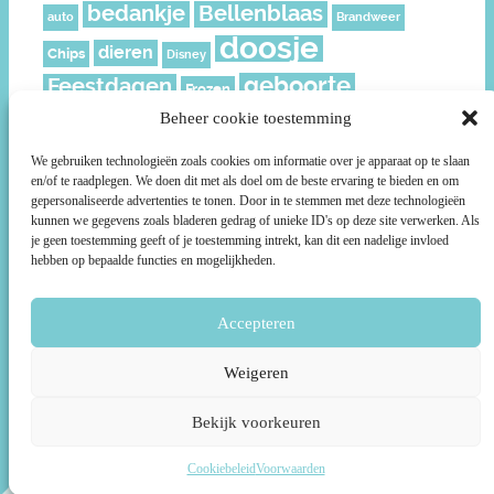
bedankje
Bellenblaas
auto
Brandweer
doosje
dieren
Chips
Disney
geboorte
Feestdagen
Frozen
geschenkverpakking
Beheer cookie toestemming
Juf
Kerst
leeftijd
meisje
knijpfruit
Mickey
Moederdag
We gebruiken technologieën zoals cookies om informatie over je apparaat op te slaan
en/of te raadplegen. We doen dit met als doel om de beste ervaring te bieden en om
muisjes
Nederland
Piraat
Paard
politie
gepersonaliseerde advertenties te tonen. Door in te stemmen met deze technologieën
Prikkers
roze
kunnen we gegevens zoals bladeren gedrag of unieke ID's op deze site verwerken. Als
Ridder
rozen
Prinsessen
je geen toestemming geeft of je toestemming intrekt, kan dit een nadelige invloed
ruitjes
smiley
Sterren
Schild
Social media
Sport
hebben op bepaalde functies en mogelijkheden.
Stoer
Superhelden
Super Mario
Surprise
taartpunt
voetbal
Accepteren
unicorn
Uil
Voetbalveld
Wikkels
Weigeren
Bekijk voorkeuren
Voorwaarden
|
Over Print je Traktatie
|
Links
|
Contact
©2026 Print je Traktatie
- Gemaakt door Webarctic
Cookiebeleid
Voorwaarden