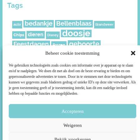
Tags
bedankje
Bellenblaas
auto
Brandweer
doosje
dieren
Chips
Disney
geboorte
Feestdagen
Frozen
geschenkverpakking
Beheer cookie toestemming
Juf
Kerst
leeftijd
meisje
knijpfruit
Mickey
Moederdag
We gebruiken technologieën zoals cookies om informatie over je apparaat op te slaan
en/of te raadplegen. We doen dit met als doel om de beste ervaring te bieden en om
muisjes
Nederland
Piraat
Paard
politie
gepersonaliseerde advertenties te tonen. Door in te stemmen met deze technologieën
Prikkers
roze
kunnen we gegevens zoals bladeren gedrag of unieke ID's op deze site verwerken. Als
Ridder
rozen
Prinsessen
je geen toestemming geeft of je toestemming intrekt, kan dit een nadelige invloed
ruitjes
smiley
Sterren
Schild
Social media
Sport
hebben op bepaalde functies en mogelijkheden.
Stoer
Superhelden
Super Mario
Surprise
taartpunt
voetbal
Accepteren
unicorn
Uil
Voetbalveld
Wikkels
Weigeren
Bekijk voorkeuren