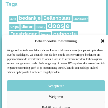
Tags
bedankje
Bellenblaas
auto
Brandweer
doosje
dieren
Chips
Disney
geboorte
Feestdagen
Frozen
geschenkverpakking
Beheer cookie toestemming
Juf
Kerst
leeftijd
meisje
knijpfruit
Mickey
Moederdag
We gebruiken technologieën zoals cookies om informatie over je apparaat op te slaan
en/of te raadplegen. We doen dit met als doel om de beste ervaring te bieden en om
muisjes
Nederland
Piraat
Paard
politie
gepersonaliseerde advertenties te tonen. Door in te stemmen met deze technologieën
Prikkers
roze
kunnen we gegevens zoals bladeren gedrag of unieke ID's op deze site verwerken. Als
Ridder
rozen
Prinsessen
je geen toestemming geeft of je toestemming intrekt, kan dit een nadelige invloed
ruitjes
smiley
Sterren
Schild
Social media
Sport
hebben op bepaalde functies en mogelijkheden.
Stoer
Superhelden
Super Mario
Surprise
taartpunt
voetbal
Accepteren
unicorn
Uil
Voetbalveld
Wikkels
Weigeren
Bekijk voorkeuren