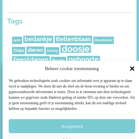
Tags
bedankje
Bellenblaas
auto
Brandweer
doosje
dieren
Chips
Disney
geboorte
Feestdagen
Frozen
geschenkverpakking
Beheer cookie toestemming
Juf
Kerst
leeftijd
meisje
knijpfruit
Mickey
Moederdag
We gebruiken technologieën zoals cookies om informatie over je apparaat op te slaan
en/of te raadplegen. We doen dit met als doel om de beste ervaring te bieden en om
muisjes
Nederland
Piraat
Paard
politie
gepersonaliseerde advertenties te tonen. Door in te stemmen met deze technologieën
Prikkers
roze
kunnen we gegevens zoals bladeren gedrag of unieke ID's op deze site verwerken. Als
Ridder
rozen
Prinsessen
je geen toestemming geeft of je toestemming intrekt, kan dit een nadelige invloed
ruitjes
smiley
Sterren
Schild
Social media
Sport
hebben op bepaalde functies en mogelijkheden.
Stoer
Superhelden
Super Mario
Surprise
taartpunt
voetbal
Accepteren
unicorn
Uil
Voetbalveld
Wikkels