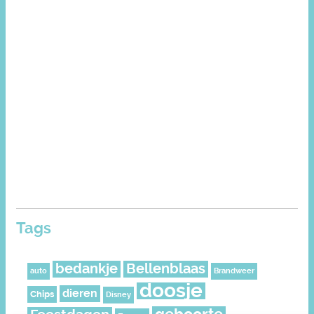
Tags
bedankje
Bellenblaas
auto
Brandweer
doosje
dieren
Chips
Disney