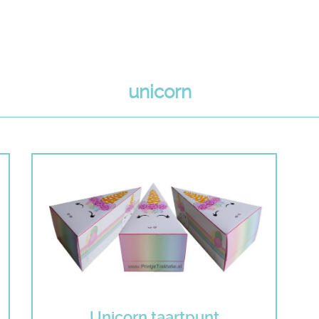
unicorn
Unicorn taartpunt