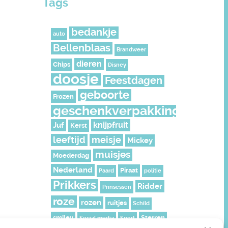
Tags
bedankje
auto
Bellenblaas
Brandweer
dieren
Chips
Disney
doosje
Feestdagen
geboorte
Frozen
geschenkverpakking
knijpfruit
Juf
Kerst
leeftijd
meisje
Mickey
muisjes
Moederdag
Nederland
Piraat
Paard
politie
Prikkers
Ridder
Prinsessen
roze
rozen
ruitjes
Schild
smiley
Sterren
Social media
Sport