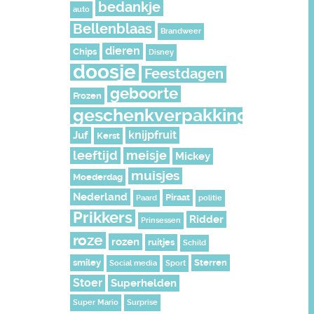
bedankje
auto
Bellenblaas
Brandweer
dieren
Chips
Disney
doosje
Feestdagen
geboorte
Frozen
geschenkverpakking
knijpfruit
Juf
Kerst
leeftijd
meisje
Mickey
muisjes
Moederdag
Nederland
Piraat
Paard
politie
Prikkers
Ridder
Prinsessen
roze
rozen
ruitjes
Schild
smiley
Sterren
Social media
Sport
Stoer
Superhelden
Super Mario
Surprise