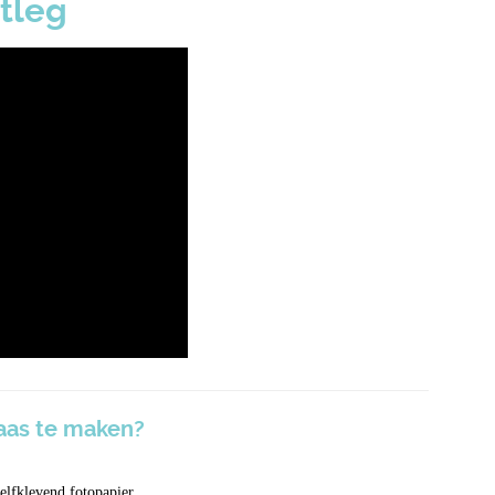
itleg
aas te maken?
zelfklevend fotopapier