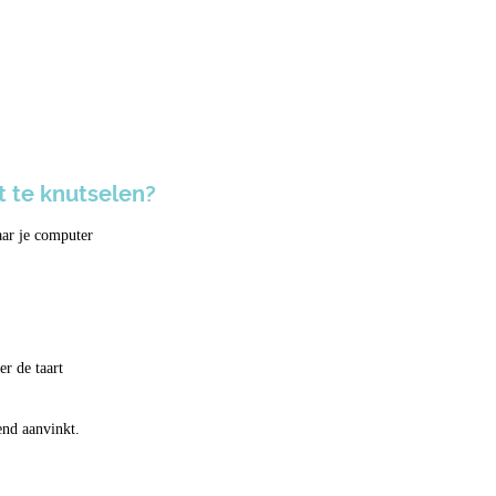
t te knutselen?
aar je computer
r de taart
send aanvinkt.