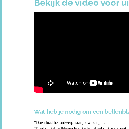
Bekijk de video voor u
Wat heb je nodig om een bellenbl
*Download het ontwerp naar jouw computer
*Print op A4 zelfklevende etiketten of gebruik watervast 