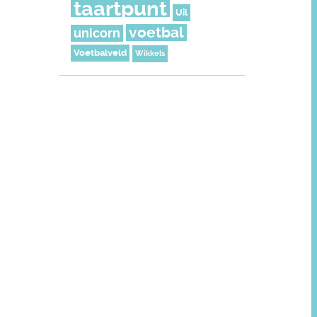
taartpunt
Uil
voetbal
unicorn
Voetbalveld
Wikkels