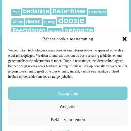
bedankje
Bellenblaas
auto
Brandweer
doosje
dieren
Chips
Disney
geboorte
Feestdagen
Frozen
geschenkverpakking
Beheer cookie toestemming
Juf
Kerst
leeftijd
meisje
knijpfruit
Mickey
Moederdag
We gebruiken technologieën zoals cookies om informatie over je apparaat op te slaan
en/of te raadplegen. We doen dit met als doel om de beste ervaring te bieden en om
muisjes
Nederland
Piraat
Paard
politie
gepersonaliseerde advertenties te tonen. Door in te stemmen met deze technologieën
Prikkers
roze
kunnen we gegevens zoals bladeren gedrag of unieke ID's op deze site verwerken. Als
Ridder
rozen
Prinsessen
je geen toestemming geeft of je toestemming intrekt, kan dit een nadelige invloed
ruitjes
smiley
Sterren
Schild
Social media
Sport
hebben op bepaalde functies en mogelijkheden.
Stoer
Superhelden
Super Mario
Surprise
taartpunt
voetbal
Accepteren
unicorn
Uil
Voetbalveld
Wikkels
Weigeren
Bekijk voorkeuren
Voorwaarden
|
Over Print je Traktatie
|
Links
|
Contact
©2026 Print je Traktatie
- Gemaakt door Webarctic