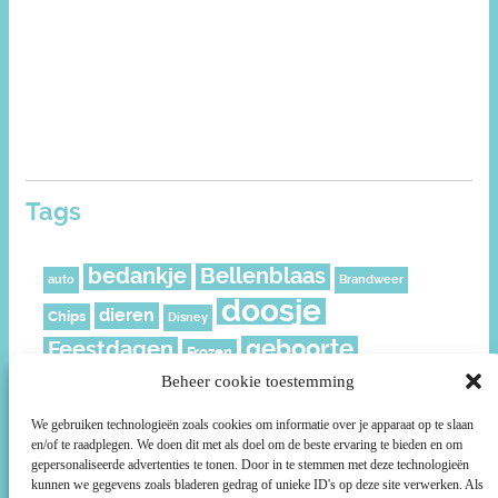
Tags
bedankje
Bellenblaas
auto
Brandweer
doosje
dieren
Chips
Disney
geboorte
Feestdagen
Frozen
geschenkverpakking
Beheer cookie toestemming
Juf
Kerst
leeftijd
meisje
knijpfruit
Mickey
Moederdag
We gebruiken technologieën zoals cookies om informatie over je apparaat op te slaan
en/of te raadplegen. We doen dit met als doel om de beste ervaring te bieden en om
muisjes
Nederland
Piraat
Paard
politie
gepersonaliseerde advertenties te tonen. Door in te stemmen met deze technologieën
Prikkers
roze
kunnen we gegevens zoals bladeren gedrag of unieke ID's op deze site verwerken. Als
Ridder
rozen
Prinsessen