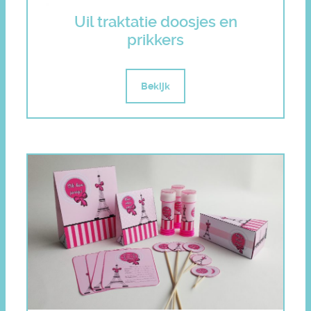
Uil traktatie doosjes en
prikkers
Bekijk